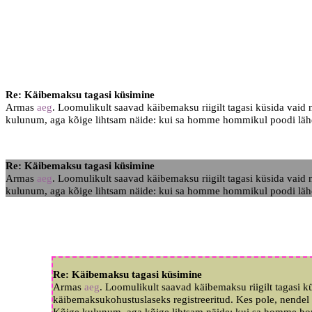
Re: Käibemaksu tagasi küsimine
Armas
aeg
. Loomulikult saavad käibemaksu riigilt tagasi küsida vaid
kulunum, aga kõige lihtsam näide: kui sa homme hommikul poodi lähed ja
Re: Käibemaksu tagasi küsimine
Armas
aeg
. Loomulikult saavad käibemaksu riigilt tagasi küsida vaid
kulunum, aga kõige lihtsam näide: kui sa homme hommikul poodi lähed ja
Re: Käibemaksu tagasi küsimine
Armas
aeg
. Loomulikult saavad käibemaksu riigilt tagasi k
käibemaksukohustuslaseks registreeritud. Kes pole, nendel
Kõige kulunum, aga kõige lihtsam näide: kui sa homme hommi