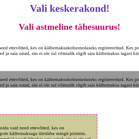
Vali keskerakond!
Vali astmeline tähesuurus!
 need ettevõtted, kes on käibemaksukohustuslaseks registreeritud. Kes p
 saia ostad, siis ei ole sul võimalik riigilt saia käibemaksu tagasi küs
 need ettevõtted, kes on käibemaksukohustuslaseks registreeritud. Kes p
 saia ostad, siis ei ole sul võimalik riigilt saia käibemaksu tagasi küs
üsida vaid need ettevõtted, kes on
 pole käibemaksuga üleüldse mingit pistmist.
kul poodi lähed ja saia ostad, siis ei ole sul