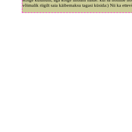
võimalik riigilt saia käibemaksu tagasi küsida:) Nii ka ettev