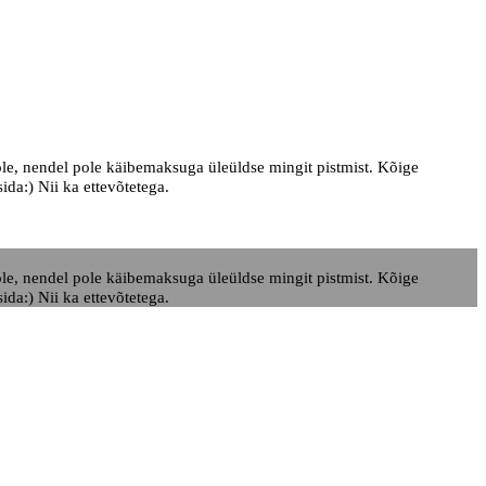
ole, nendel pole käibemaksuga üleüldse mingit pistmist. Kõige
ida:) Nii ka ettevõtetega.
ole, nendel pole käibemaksuga üleüldse mingit pistmist. Kõige
ida:) Nii ka ettevõtetega.