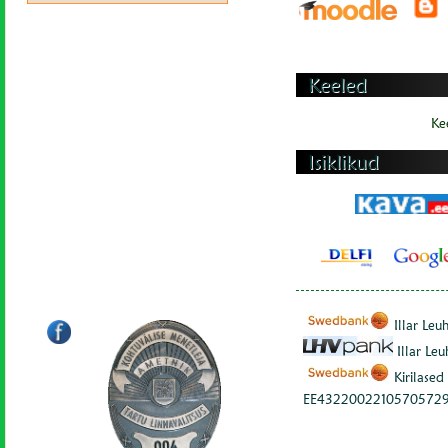
Keeled
Ke
Isiklikud
Illar Le
Illar Le
Kirilased
EE4322002210570572