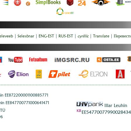
eleveeb
|
Selesõnar
|
ENG-EST
|
RUS-EST
|
cyrillic
|
Translate
|
Перевест
uhin EE872200001100885771
uhin EE847700771000641471
Illar Leuhin
 TÜ
KR
EE54770077990028434
96