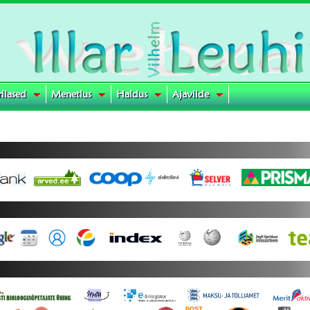
rilased
Menetlus
Haldus
Ajaviide