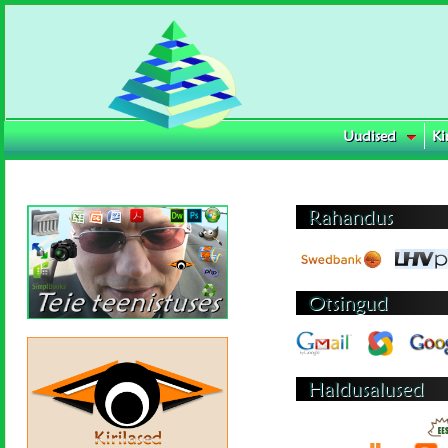
Uudised
Ki
14.05.2021
Rahandus
Otsingud
Haldusalused